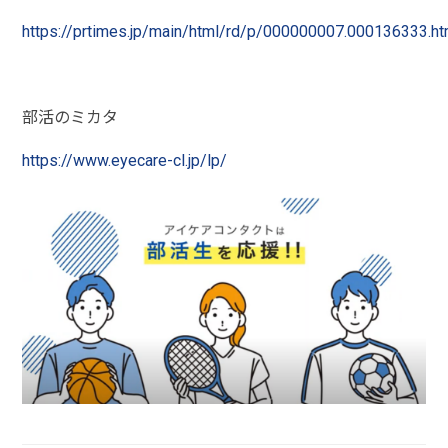
https://prtimes.jp/main/html/rd/p/000000007.000136333.ht
部活のミカタ
https://www.eyecare-cl.jp/lp/